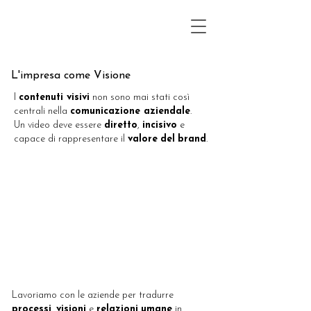
L'impresa come Visione
I
contenuti visivi
non sono mai stati così
centrali nella
comunicazione aziendale
.
Un video deve essere
diretto
,
incisivo
e
capace di rappresentare il
valore
del
brand
.
Lavoriamo con le aziende per tradurre
processi
,
visioni
e
relazioni
umane
in