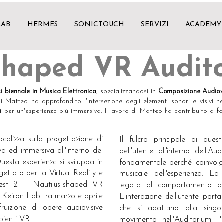
LAB
HERMES
SONICTOUCH
SERVIZI
ACADEMY
shaped VR Audit
si biennale in Musica Elettronica
, specializzandosi in
Composizione Audiovi
di Matteo ha approfondito l'intersezione degli elementi sonori e visivi 
i
per un'esperienza più immersiva. Il lavoro di Matteo ha contribuito a fo
ocalizza sulla progettazione di
Il fulcro principale di quest
va ed immersiva all'interno del
dell'utente all'interno dell'A
Questa esperienza si sviluppa in
fondamentale perché coinvolge
ettato per la Virtual Reality e
musicale dell'esperienza. L
t 2. Il Nautilus-shaped VR
legata al comportamento dell
 Keiron Lab tra marzo e aprile
L'interazione dell'utente porta
ruizione di opere audiovisive
che si adattano alla singol
bienti VR.
movimento nell'Auditorium, 