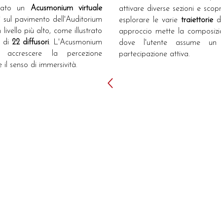
reato un
Acusmonium virtuale
attivare diverse sezioni e scop
i sul pavimento dell'Auditorium
esplorare le varie
traiettorie
d
livello più alto, come illustrato
approccio mette la composizio
e di
22 diffusori
. L'Acusmonium
dove l'utente assume un 
 accrescere la percezione
partecipazione attiva.
 il senso di immersività.