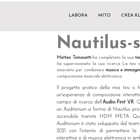
LABORA
MITO
CREA K
Nautilus-
Matteo Tomasetti
ha completato la sua
te
ha supervisionato la sua ricerca. La tesi 
innovativi per combinare
musica e immagin
composizione musicale elettronica.
Il progetto pratico della mia tesi si f
un'esperienza di composizione interatti
campo di ricerca dell'
Audio-First VR
. 
un Auditorium a forma di Nautilus prog
accessibile tramite HDM META Ques
Auditorium è stato sviluppato dal team
2021 con l'intento di permettere la f
interattive e di musica elettronica in am