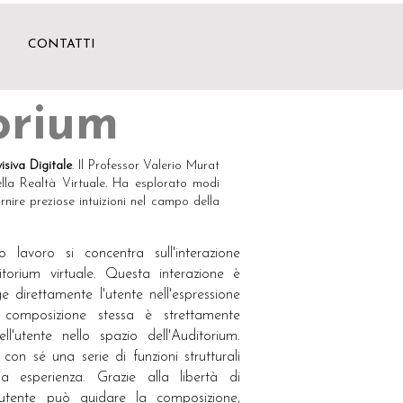
CONTATTI
orium
siva Digitale
. Il Professor Valerio Murat
nella Realtà Virtuale. Ha esplorato modi
rnire preziose intuizioni nel campo della
o lavoro si concentra sull'interazione
uditorium virtuale. Questa interazione è
 direttamente l'utente nell'espressione
a composizione stessa è strettamente
'utente nello spazio dell'Auditorium.
 con sé una serie di funzioni strutturali
a esperienza. Grazie alla libertà di
l'utente può guidare la composizione,